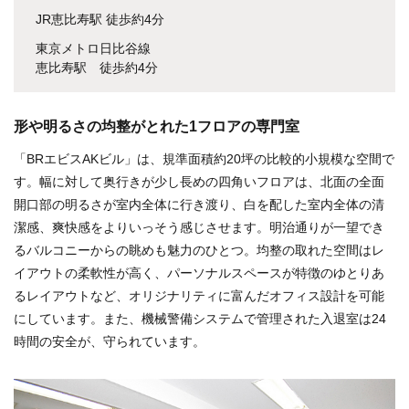
JR恵比寿駅 徒歩約4分
東京メトロ日比谷線
恵比寿駅 徒歩約4分
形や明るさの均整がとれた1フロアの専門室
「BRエビスAKビル」は、規準面積約20坪の比較的小規模な空間で
す。幅に対して奥行きが少し長めの四角いフロアは、北面の全面
開口部の明るさが室内全体に行き渡り、白を配した室内全体の清
潔感、爽快感をよりいっそう感じさせます。明治通りが一望でき
るバルコニーからの眺めも魅力のひとつ。均整の取れた空間はレ
イアウトの柔軟性が高く、パーソナルスペースが特徴のゆとりあ
るレイアウトなど、オリジナリティに富んだオフィス設計を可能
にしています。また、機械警備システムで管理された入退室は24
時間の安全が、守られています。