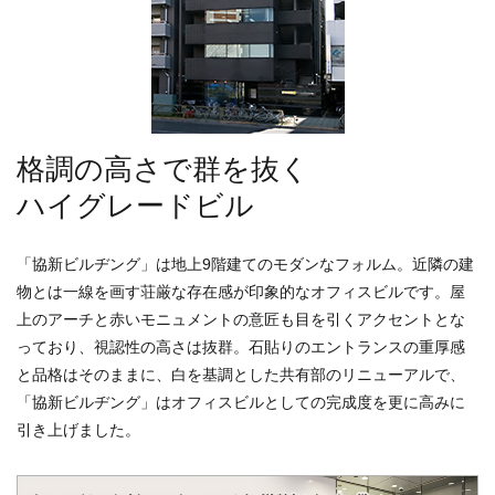
格調の高さで群を抜く
ハイグレードビル
「協新ビルヂング」は地上9階建てのモダンなフォルム。近隣の建
物とは一線を画す荘厳な存在感が印象的なオフィスビルです。屋
上のアーチと赤いモニュメントの意匠も目を引くアクセントとな
っており、視認性の高さは抜群。石貼りのエントランスの重厚感
と品格はそのままに、白を基調とした共有部のリニューアルで、
「協新ビルヂング」はオフィスビルとしての完成度を更に高みに
引き上げました。