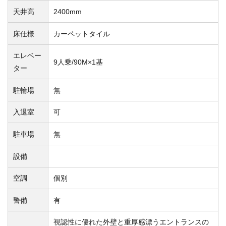
天井高
2400mm
床仕様
カーペットタイル
エレベー
9人乗/90M×1基
ター
駐輪場
無
入退室
可
駐車場
無
設備
空調
個別
警備
有
視認性に優れた外壁と重厚感漂うエントランスの