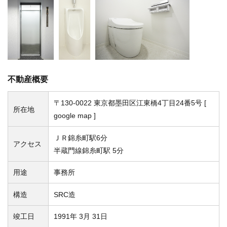
不動産概要
〒130-0022 東京都墨田区江東橋4丁目24番5号 [
所在地
google map
]
ＪＲ錦糸町駅6分
アクセス
半蔵門線錦糸町駅 5分
用途
事務所
構造
SRC造
竣工日
1991年 3月 31日