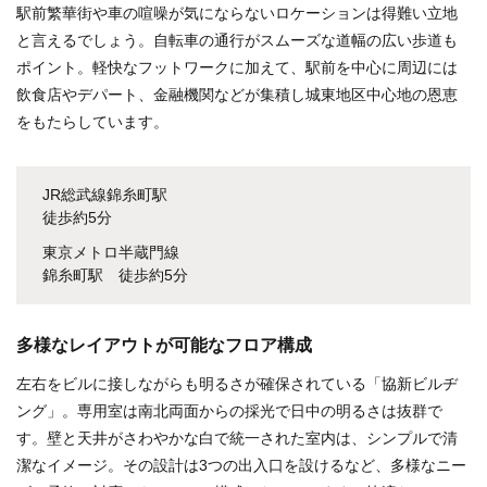
駅前繁華街や車の喧噪が気にならないロケーションは得難い立地
と言えるでしょう。自転車の通行がスムーズな道幅の広い歩道も
ポイント。軽快なフットワークに加えて、駅前を中心に周辺には
飲食店やデパート、金融機関などが集積し城東地区中心地の恩恵
をもたらしています。
JR総武線錦糸町駅
徒歩約5分
東京メトロ半蔵門線
錦糸町駅 徒歩約5分
多様なレイアウトが可能なフロア構成
左右をビルに接しながらも明るさが確保されている「協新ビルヂ
ング」。専用室は南北両面からの採光で日中の明るさは抜群で
す。壁と天井がさわやかな白で統一された室内は、シンプルで清
潔なイメージ。その設計は3つの出入口を設けるなど、多様なニー