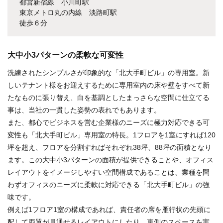
都営新宿線 小川町駅
東京メトロ丸の内線 淡路町駅
徒歩６分
大中小3パターンの柔軟な可変性
洗練されたシンプルさが印象的な「北大手町ビル」の専用室。新
しいテナント様をお迎えするために専用室内の床や壁をすべて新
たなものに張り替え、白を基調としたまっさらな空間に仕立てる
事は、当社の一貫した姿勢の表れでもあります。
また、都心でビジネスを営む企業様のニーズに極力対応できる可
変性も「北大手町ビル」専用室の特長。1フロアを1室にすれば120
坪を超え、フロアを分割すればそれぞれ38坪、88坪の面積となり
ます。この大中小3パターンの面積が提供できることや、オフィス
レイアウトをイメージしやすい空間構成であることは、業種を問
わずオフィスのニーズに柔軟に対応できる「北大手町ビル」の強
味です。
例えば1フロア1室の構成であれば、責任者の席を雁行状の先頭に
配して両翼が見通せるレイアウトにしたり、東側のスペースを実