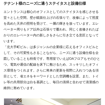
テナント様のニーズに適うステイタスと設備仕様
エントランスは都心のオフィスとしてのステイタスを感じさせる
堂々とした空間。壁が鏡面仕上げの石張りで、改修によって照度
を高めた天井の照明を受けて、一層の輝きを放っています。エレ
ベーター周りもドア以外は石張りで覆われ、同じく改修されたば
かりのエレベーター内の新しさをさらに引き立てる意匠となって
います。
「北大手町ビル」は多ジャンルの企業様に応えるオフィスビルと
して、その可変性もさることながら、ニーズに適う設備仕様を企
図していることも特長です。専用室でいえばOAフロアもそのひと
つ。電気や通信の配線を床下に敷けるため、スッキリしたオフィ
ス環境をつくれます。さらに将来の更新を視野に入れつつある項
目として、省エネをキーワードとした空調機を設置。また、トイ
レ等の共用部分は白を基調とし、毎日の清掃と合わせて清潔感の
維持に努めています。